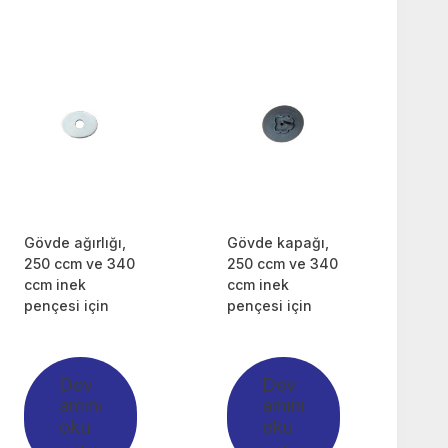
Gövde ağırlığı,
Gövde kapağı,
250 ccm ve 340
250 ccm ve 340
ccm inek
ccm inek
pençesi için
pençesi için
Dev
Dev
amını
amını
oku
oku