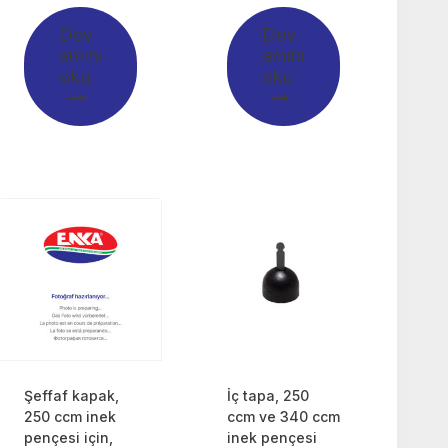
Dev
Dev
amını
amını
oku
oku
Şeffaf kapak,
İç tapa, 250
250 ccm inek
ccm ve 340 ccm
pençesi için,
inek pençesi