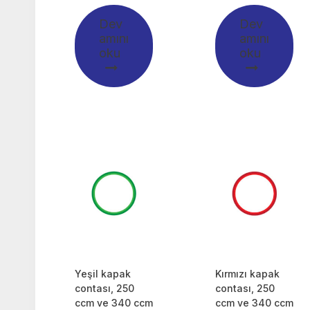
Dev
Dev
amını
amını
oku
oku
Yeşil kapak
Kırmızı kapak
contası, 250
contası, 250
ccm ve 340 ccm
ccm ve 340 ccm