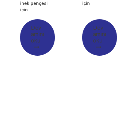
inek pençesi
için
için
Dev
Dev
amını
amını
oku
oku