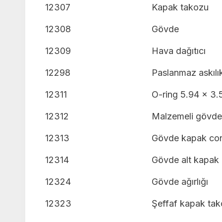
12307
Kapak takozu
12308
Gövde
12309
Hava dağıtıcı
12298
Paslanmaz askılık
12311
O-ring 5.94 x 3.
12312
Malzemeli gövde
12313
Gövde kapak con
12314
Gövde alt kapak
12324
Gövde ağırlığı
12323
Şeffaf kapak tak