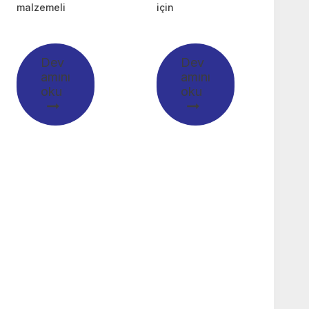
malzemeli
için
Dev
Dev
amını
amını
oku
oku