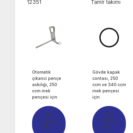
12351
Tamir takımı
Otomatik
Gövde kapak
çıkarıcı pençe
contası, 250
askılığı, 250
ccm ve 340 ccm
ccm inek
inek pençesi
pençesi için
için
Dev
Dev
amını
amını
oku
oku