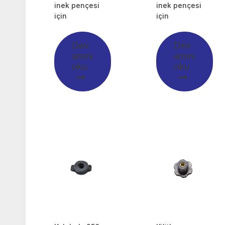
inek pençesi
inek pençesi
için
için
Dev
Dev
amını
amını
oku
oku