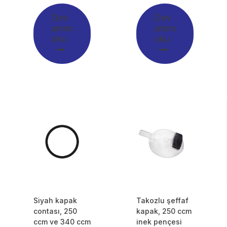
Dev
Dev
amını
amını
oku
oku
Siyah kapak
Takozlu şeffaf
contası, 250
kapak, 250 ccm
ccm ve 340 ccm
inek pençesi