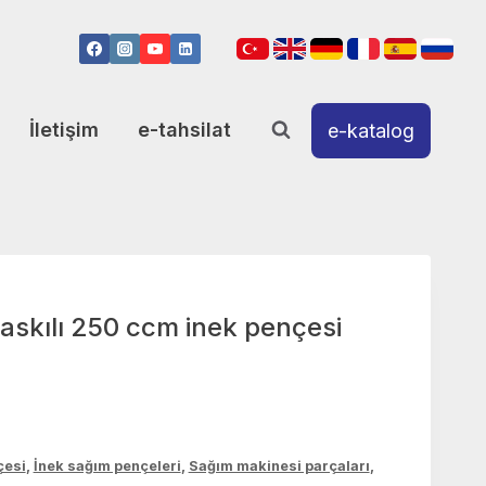
İletişim
e-tahsilat
e-katalog
 askılı 250 ccm inek pençesi
çesi
,
İnek sağım pençeleri
,
Sağım makinesi parçaları
,