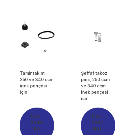
Tamir takımı,
Şeffaf takoz
250 ve 340 ccm
pimi, 250 ccm
inek pençesi
ve 340 ccm
için
inek pençesi
için
Dev
Dev
amını
amını
oku
oku