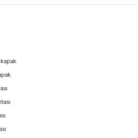
 kapak
apak
ası
ntası
ası
ası