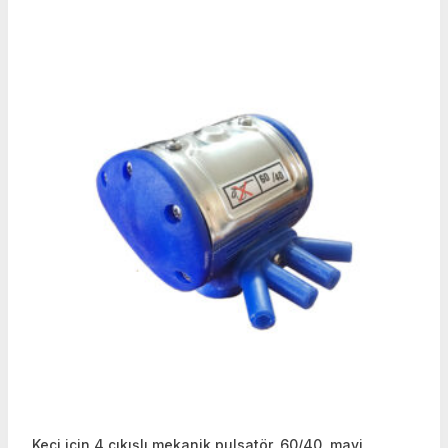
Keçi için 4 çıkışlı mekanik pulsatör, 60/40, mavi