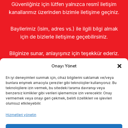
Güvenliğiniz için lütfen yalnızca resmî iletişim
kanallarımız üzerinden bizimle iletişime geçiniz.
Bayilerimiz (isim, adres vs.) ile ilgili bilgi almak
için de bizlerle iletişime geçebilirsiniz.
Bilginize sunar, anlayışınız için teşekkür ederiz.
Onayı Yönet
En iyi deneyimleri sunmak için, cihaz bilgilerini saklamak ve/veya
bunlara erişmek amacıyla çerezler gibi teknolojiler kullanıyoruz. Bu
teknolojilere izin vermek, bu sitedeki tarama davranışı veya
benzersiz kimlikler gibi verileri işlememize izin verecektir. Onay
vermemek veya onayı geri çekmek, belirli özellikleri ve işlevleri
olumsuz etkileyebilir.
Anasayfa
Hakkımızda
Ürünler
Hizmetleri yönetin
Sağımhaneler
Kataloglar
KVKK