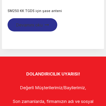
SM250 KK TGDS için şase anteni
Devamını oku
DOLANDIRICILIK UYARISI!
Değerli Müşterilerimiz/Bayilerimiz,
Son zamanlarda, firmamızın adı ve sosyal