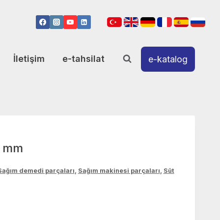
İletişim
e-tahsilat
e-katalog
2 mm
Sağım demedi parçaları
,
Sağım makinesi parçaları
,
Süt