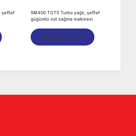
 şeffaf
SM400 TGTS Turbo yağlı, şeffaf
i
güğümlü süt sağma makinesi
Devamını oku