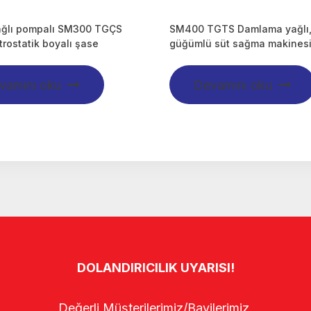
ağlı pompalı SM300 TGÇS
SM400 TGTS Damlama yağlı,
ktrostatik boyalı şase
güğümlü süt sağma makines
vamını oku
Devamını oku
DOLANDIRICILIK UYARISI!
Değerli Müşterilerimiz/Bayilerimiz,