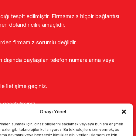
ğı tespit edilmiştir. Firmamızla hiçbir bağlantısı
en dolandırıcılık amaçlıdır.
erden firmamız sorumlu değildir.
rin dışında paylaşılan telefon numaralarına veya
le iletişime geçiniz.
e geçebilirsiniz.
Onayı Yönet
yimleri sunmak için, cihaz bilgilerini saklamak ve/veya bunlara erişmek
ezler gibi teknolojiler kullanıyoruz. Bu teknolojilere izin vermek, bu
rama davranışı veya benzersiz kimlikler gibi verileri işlememize izin