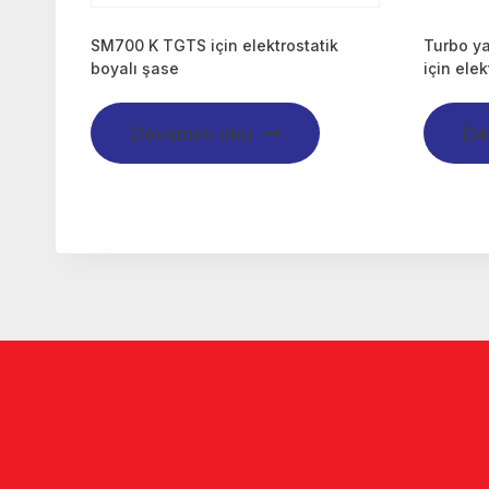
SM700 K TGTS için elektrostatik
Turbo y
boyalı şase
için ele
Devamını oku
De