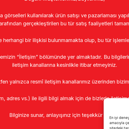
rselleri kullanılarak ürün satışı ve pazarlaması yapıldı
arafından gerçekleştirilen bu tür satış faaliyetleri tamam
le herhangi bir ilişkisi bulunmamakta olup, bu tür işleml
temizin “İletişim” bölümünde yer almaktadır. Bu bilgile
iletişim kanallarına kesinlikle itibar etmeyiniz.
tfen yalnızca resmî iletişim kanallarımız üzerinden bizim
m, adres vs.) ile ilgili bilgi almak için de bizlerle iletişim
Bilginize sunar, anlayışınız için teşekkür ederiz.
En iyi dene
amacıyla çer
sitedeki ta