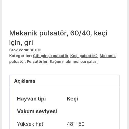
Mekanik pulsatör, 60/40, keçi
için, gri
Stok kodu:
10103
Kategoriler:
Çift çıkışlı pulsatör
,
Keçi pulsatörü
,
Mekanik
pulsatör
,
Pulsatörler
,
Sağım makinesi parçaları
Açıklama
Hayvan tipi
Keçi
Vakum seviyesi
Yüksek hat
48 - 50