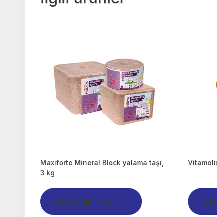
Maxiforte Mineral Block yalama taşı,
Vitamoli
3 kg
Devamını oku
De