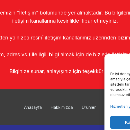
temizin “İletişim” bölümünde yer almaktadır. Bu bilgile
iletişim kanallarına kesinlikle itibar etmeyiniz.
tfen yalnızca resmî iletişim kanallarımız üzerinden bizim
m, adres vs.) ile ilgili bilgi almak için de bizlerle iletişim
Bilginize sunar, anlayışınız için teşekkür ederiz.
En iyi dene
amacıyla çer
sitedeki ta
verecektir.
olumsuz etki
Hizmetleri 
Anasayfa
Hakkımızda
Ürünler
Sağımhanele
Ka