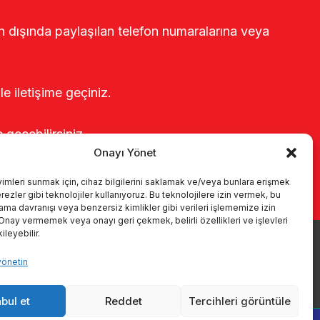
rin dışında paylaşılan telefon numaralarına veya
le iletişime geçiniz.
e geçebilirsiniz.
Onayı Yönet
yimleri sunmak için, cihaz bilgilerini saklamak ve/veya bunlara erişmek
ezler gibi teknolojiler kullanıyoruz. Bu teknolojilere izin vermek, bu
rama davranışı veya benzersiz kimlikler gibi verileri işlememize izin
 Onay vermemek veya onayı geri çekmek, belirli özellikleri ve işlevleri
leyebilir.
yönetin
r
Kataloglar
KVKK
Kalite politikamız
İletişim
bul et
Reddet
Tercihleri görüntüle