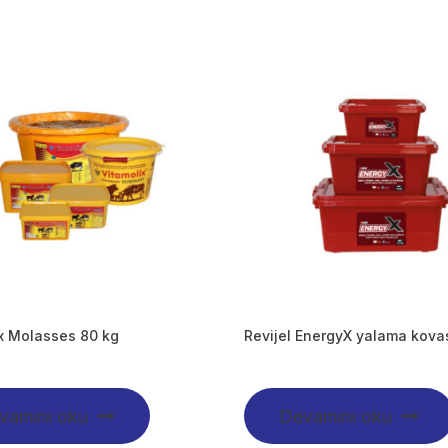
x Molasses 80 kg
Revijel EnergyX yalama kovas
vamını oku
Devamını oku