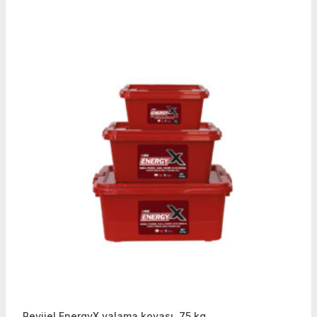
Revijel EnergyX yalama kovası, 75 kg