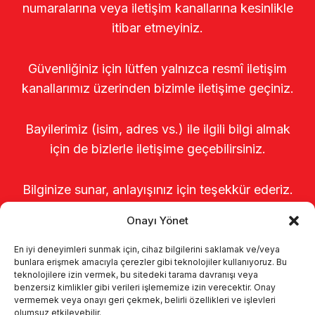
numaralarına veya iletişim kanallarına kesinlikle
itibar etmeyiniz.
Güvenliğiniz için lütfen yalnızca resmî iletişim
kanallarımız üzerinden bizimle iletişime geçiniz.
Bayilerimiz (isim, adres vs.) ile ilgili bilgi almak
için de bizlerle iletişime geçebilirsiniz.
Bilginize sunar, anlayışınız için teşekkür ederiz.
Onayı Yönet
En iyi deneyimleri sunmak için, cihaz bilgilerini saklamak ve/veya
bunlara erişmek amacıyla çerezler gibi teknolojiler kullanıyoruz. Bu
teknolojilere izin vermek, bu sitedeki tarama davranışı veya
benzersiz kimlikler gibi verileri işlememize izin verecektir. Onay
vermemek veya onayı geri çekmek, belirli özellikleri ve işlevleri
olumsuz etkileyebilir.