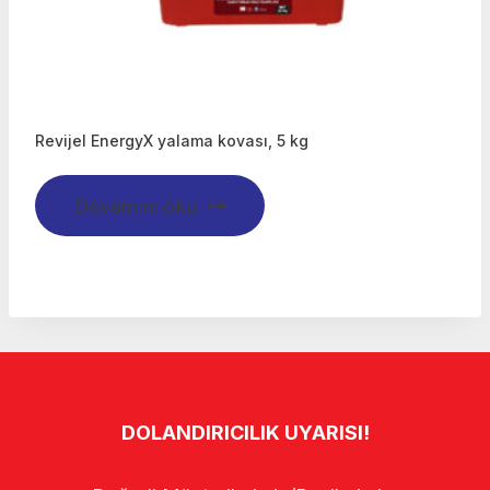
Revijel EnergyX yalama kovası, 5 kg
Devamını oku
DOLANDIRICILIK UYARISI!