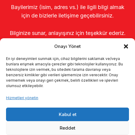
Bayilerimiz (isim, adres vs.) ile ilgili bilgi almak
için de bizlerle iletişime geçebilirsiniz.
Bilginize sunar, anlayışınız için teşekkür ederiz.
Onayı Yönet
En iyi deneyimleri sunmak için, cihaz bilgilerini saklamak ve/veya
bunlara erişmek amacıyla çerezler gibi teknolojiler kullanıyoruz. Bu
teknolojilere izin vermek, bu sitedeki tarama davranışı veya
benzersiz kimlikler gibi verileri işlememize izin verecektir. Onay
vermemek veya onayı geri çekmek, belirli özellikleri ve işlevleri
olumsuz etkileyebilir.
Anasayfa
Hakkımızda
Ürünler
Hizmetleri yönetin
Sağımhaneler
Kataloglar
KVKK
Kabul et
Kalite politikamız
İletişim
Reddet