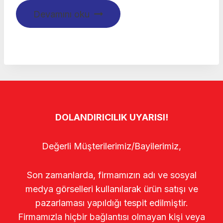
Devamını oku
DOLANDIRICILIK UYARISI!
Değerli Müşterilerimiz/Bayilerimiz,
Son zamanlarda, firmamızın adı ve sosyal
medya görselleri kullanılarak ürün satışı ve
pazarlaması yapıldığı tespit edilmiştir.
Firmamızla hiçbir bağlantısı olmayan kişi veya