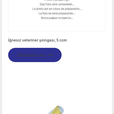
İğnesiz veteriner şırıngası, 5 ccm
Devamını oku