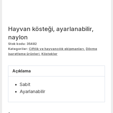
Hayvan kösteği, ayarlanabilir,
naylon
Stok kodu:
35482
Kategoriler:
Çiftlik ve hayvancılık ekipmanları
,
Dövme
işaretleme ürünleri
,
Köstekler
Açıklama
Sabit
Ayarlanabilir