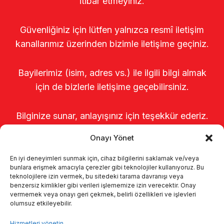
itibar etmeyiniz.
Güvenliğiniz için lütfen yalnızca resmî iletişim
kanallarımız üzerinden bizimle iletişime geçiniz.
Bayilerimiz (isim, adres vs.) ile ilgili bilgi almak
için de bizlerle iletişime geçebilirsiniz.
Bilginize sunar, anlayışınız için teşekkür ederiz.
Onayı Yönet
En iyi deneyimleri sunmak için, cihaz bilgilerini saklamak ve/veya
bunlara erişmek amacıyla çerezler gibi teknolojiler kullanıyoruz. Bu
teknolojilere izin vermek, bu sitedeki tarama davranışı veya
benzersiz kimlikler gibi verileri işlememize izin verecektir. Onay
vermemek veya onayı geri çekmek, belirli özellikleri ve işlevleri
olumsuz etkileyebilir.
Anasayfa
Hakkımızda
Ürünler
Hizmetleri yönetin