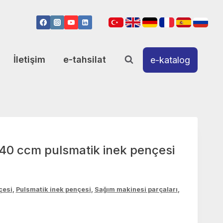
İletişim
e-tahsilat
e-katalog
40 ccm pulsmatik inek pençesi
çesi
,
Pulsmatik inek pençesi
,
Sağım makinesi parçaları
,