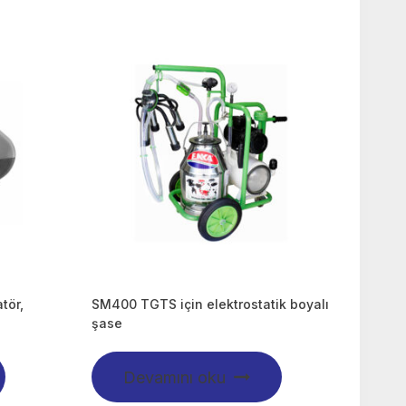
tör,
SM400 TGTS için elektrostatik boyalı
şase
Devamını oku