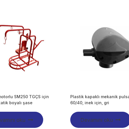
motorlu SM250 TGÇS için
Plastik kapaklı mekanik pulsa
tatik boyalı şase
60/40, inek için, gri
vamını oku
Devamını oku