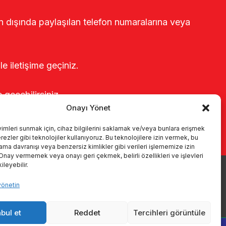
rin dışında paylaşılan telefon numaralarına veya
le iletişime geçiniz.
e geçebilirsiniz.
Onayı Yönet
yimleri sunmak için, cihaz bilgilerini saklamak ve/veya bunlara erişmek
ezler gibi teknolojiler kullanıyoruz. Bu teknolojilere izin vermek, bu
rama davranışı veya benzersiz kimlikler gibi verileri işlememize izin
 Onay vermemek veya onayı geri çekmek, belirli özellikleri ve işlevleri
leyebilir.
yönetin
r
Kataloglar
KVKK
Kalite politikamız
İletişim
bul et
Reddet
Tercihleri görüntüle