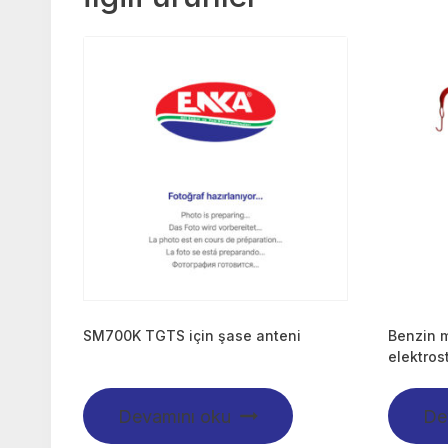
SM700K TGTS için şase anteni
Benzin 
elektros
Devamını oku
De