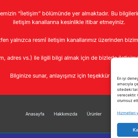
temizin “İletişim” bölümünde yer almaktadır. Bu bilgile
iletişim kanallarına kesinlikle itibar etmeyiniz.
tfen yalnızca resmî iletişim kanallarımız üzerinden bizim
m, adres vs.) ile ilgili bilgi almak için de bizlerle iletişim
Bilginize sunar, anlayışınız için teşekkür ederiz.
En iyi dene
amacıyla çer
sitedeki ta
verecektir.
olumsuz etki
Hizmetleri 
Anasayfa
Hakkımızda
Ürünler
Sağımhanele
Ka