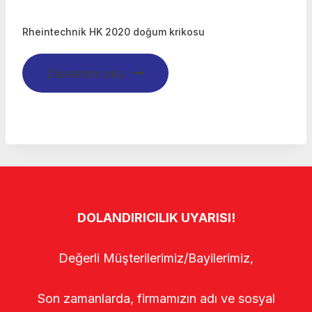
Rheintechnik HK 2020 doğum krikosu
Devamını oku
DOLANDIRICILIK UYARISI!
Değerli Müşterilerimiz/Bayilerimiz,
Son zamanlarda, firmamızın adı ve sosyal