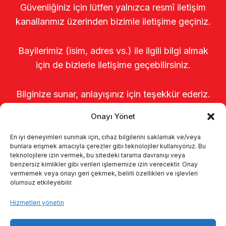
Güvenliğiniz için lütfen yalnızca resmî iletişim
kanallarımız üzerinden bizimle iletişime geçiniz.
Bayilerimiz (isim, adres vs.) ile ilgili bilgi almak
için de bizlerle iletişime geçebilirsiniz.
Bilginize sunar, anlayışınız için teşekkür ederiz.
Onayı Yönet
En iyi deneyimleri sunmak için, cihaz bilgilerini saklamak ve/veya
bunlara erişmek amacıyla çerezler gibi teknolojiler kullanıyoruz. Bu
teknolojilere izin vermek, bu sitedeki tarama davranışı veya
benzersiz kimlikler gibi verileri işlememize izin verecektir. Onay
vermemek veya onayı geri çekmek, belirli özellikleri ve işlevleri
olumsuz etkileyebilir.
Anasayfa
Hakkımızda
Ürünler
Hizmetleri yönetin
Sağımhaneler
Kataloglar
KVKK