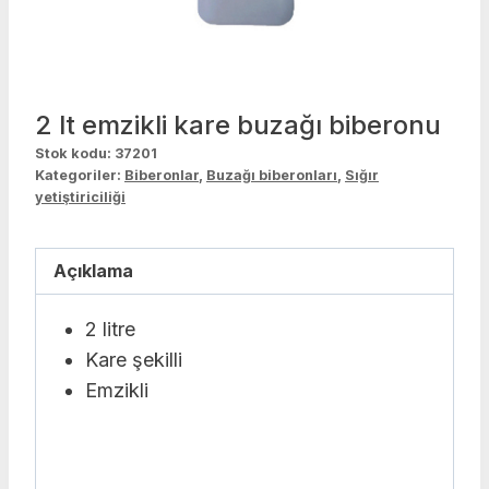
2 lt emzikli kare buzağı biberonu
Stok kodu:
37201
Kategoriler:
Biberonlar
,
Buzağı biberonları
,
Sığır
yetiştiriciliği
Açıklama
2 litre
Kare şekilli
Emzikli