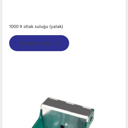
1000 lt otlak suluğu (yalak)
Devamını oku