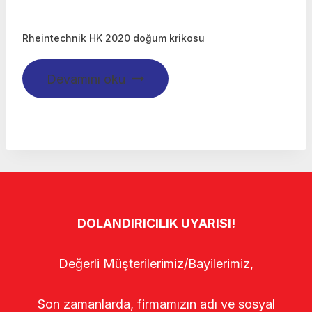
Rheintechnik HK 2020 doğum krikosu
Devamını oku
DOLANDIRICILIK UYARISI!
Değerli Müşterilerimiz/Bayilerimiz,
Son zamanlarda, firmamızın adı ve sosyal