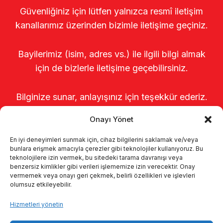
Güvenliğiniz için lütfen yalnızca resmî iletişim
kanallarımız üzerinden bizimle iletişime geçiniz.
Bayilerimiz (isim, adres vs.) ile ilgili bilgi almak
için de bizlerle iletişime geçebilirsiniz.
Bilginize sunar, anlayışınız için teşekkür ederiz.
Onayı Yönet
En iyi deneyimleri sunmak için, cihaz bilgilerini saklamak ve/veya
bunlara erişmek amacıyla çerezler gibi teknolojiler kullanıyoruz. Bu
teknolojilere izin vermek, bu sitedeki tarama davranışı veya
benzersiz kimlikler gibi verileri işlememize izin verecektir. Onay
vermemek veya onayı geri çekmek, belirli özellikleri ve işlevleri
olumsuz etkileyebilir.
Anasayfa
Hakkımızda
Ürünler
Hizmetleri yönetin
Sağımhaneler
Kataloglar
KVKK