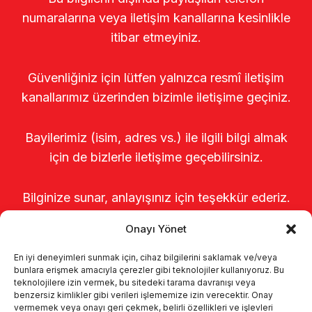
numaralarına veya iletişim kanallarına kesinlikle
itibar etmeyiniz.
Güvenliğiniz için lütfen yalnızca resmî iletişim
kanallarımız üzerinden bizimle iletişime geçiniz.
Bayilerimiz (isim, adres vs.) ile ilgili bilgi almak
için de bizlerle iletişime geçebilirsiniz.
Bilginize sunar, anlayışınız için teşekkür ederiz.
Onayı Yönet
En iyi deneyimleri sunmak için, cihaz bilgilerini saklamak ve/veya
bunlara erişmek amacıyla çerezler gibi teknolojiler kullanıyoruz. Bu
teknolojilere izin vermek, bu sitedeki tarama davranışı veya
benzersiz kimlikler gibi verileri işlememize izin verecektir. Onay
vermemek veya onayı geri çekmek, belirli özellikleri ve işlevleri