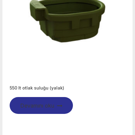
550 lt otlak suluğu (yalak)
Devamını oku