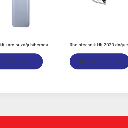
ikli kare buzağı biberonu
Rheintechnik HK 2020 doğum
vamını oku
Devamını oku