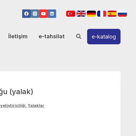
İletişim
e-tahsilat
e-katalog
ğu (yalak)
yetiştiriciliği
,
Yalaklar