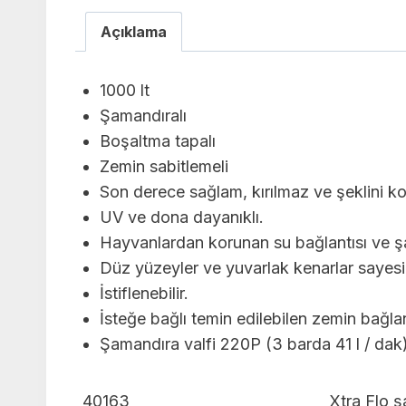
Açıklama
1000 lt
Şamandıralı
Boşaltma tapalı
Zemin sabitlemeli
Son derece sağlam, kırılmaz ve şeklini ko
UV ve dona dayanıklı.
Hayvanlardan korunan su bağlantısı ve şa
Düz yüzeyler ve yuvarlak kenarlar sayesi
İstiflenebilir.
İsteğe bağlı temin edilebilen zemin bağlant
Şamandıra valfi 220P (3 barda 41 l / dak)
40163
Xtra Flo ş