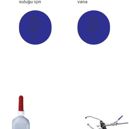
suluğu için
vana
Dev
Dev
amını
amını
oku
oku