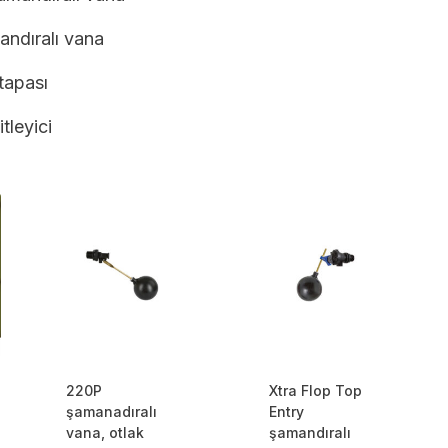
ndıralı vana
tapası
tleyici
220P
Xtra Flop Top
şamanadıralı
Entry
vana, otlak
şamandıralı