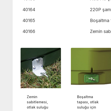
40164
220P şama
40165
Boşaltma 
40166
Zemin sabi
Zemin
Boşaltma
sabitlemesi,
tapası, otlak
otlak suluğu
suluğu için