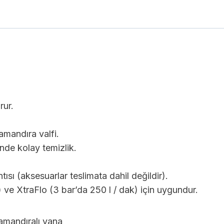
rur.
mandıra valfi.
nde kolay temizlik.
ısı (aksesuarlar teslimata dahil değildir).
 ve XtraFlo (3 bar’da 250 l / dak) için uygundur.
amandıralı vana