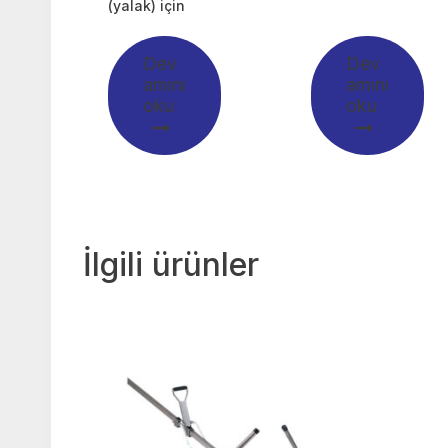
(yalak) için
Dev
Dev
amını
amını
oku
oku
İlgili ürünler