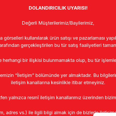
DOLANDIRICILIK UYARISI!
Değerli Müşterilerimiz/Bayilerimiz,
rselleri kullanılarak ürün satışı ve pazarlaması yapıldı
arafından gerçekleştirilen bu tür satış faaliyetleri tamam
le herhangi bir ilişkisi bulunmamakta olup, bu tür işleml
temizin “İletişim” bölümünde yer almaktadır. Bu bilgile
iletişim kanallarına kesinlikle itibar etmeyiniz.
tfen yalnızca resmî iletişim kanallarımız üzerinden bizim
m, adres vs.) ile ilgili bilgi almak için de bizlerle iletişim