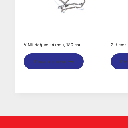
VINK doğum krikosu, 180 cm
2 lt emz
Devamını oku
De