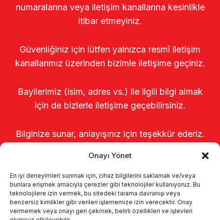
numaralarına veya iletişim kanallarına kesinlikle
itibar etmeyiniz.
Güvenliğiniz için lütfen yalnızca resmî iletişim
kanallarımız üzerinden bizimle iletişime geçiniz.
Bayilerimiz (isim, adres vs.) ile ilgili bilgi almak
için de bizlerle iletişime geçebilirsiniz.
Bilginize sunar, anlayışınız için teşekkür ederiz.
Onayı Yönet
En iyi deneyimleri sunmak için, cihaz bilgilerini saklamak ve/veya
bunlara erişmek amacıyla çerezler gibi teknolojiler kullanıyoruz. Bu
teknolojilere izin vermek, bu sitedeki tarama davranışı veya
benzersiz kimlikler gibi verileri işlememize izin verecektir. Onay
vermemek veya onayı geri çekmek, belirli özellikleri ve işlevleri
olumsuz etkileyebilir.