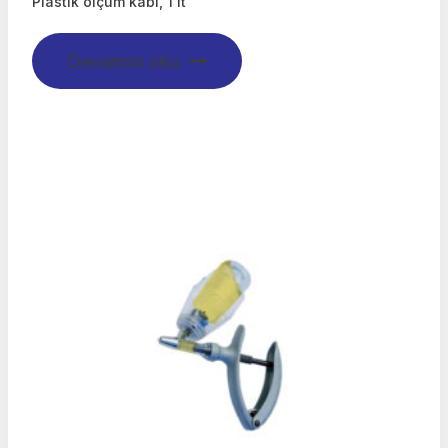
Plastik ölçüm kabı, 1 lt
Devamını oku