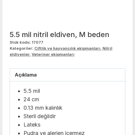
5.5 mil nitril eldiven, M beden
Stok kodu:
17077
Kategoriler:
Çiftlik ve hayvancılık ekipmanları
,
Nitril
eldivenler
,
Veteriner ekipmanları
Açıklama
5.5 mil
24 cm
0.13 mm kalınlık
Steril değildir
Lateks
Pudra ve alerjen içermez