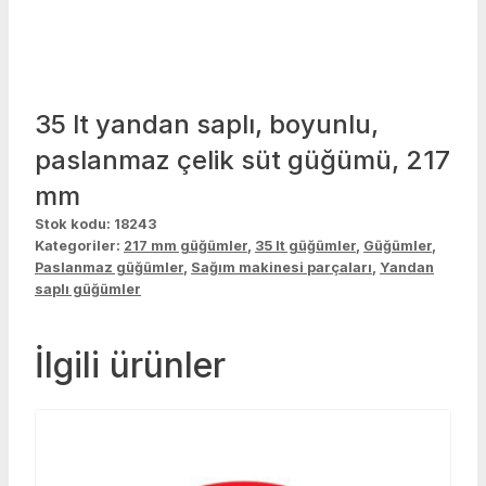
35 lt yandan saplı, boyunlu,
paslanmaz çelik süt güğümü, 217
mm
Stok kodu:
18243
Kategoriler:
217 mm güğümler
,
35 lt güğümler
,
Güğümler
,
Paslanmaz güğümler
,
Sağım makinesi parçaları
,
Yandan
saplı güğümler
İlgili ürünler