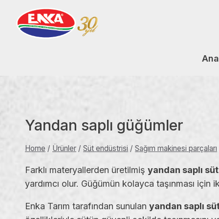
Skip
to
content
Ana
Yandan saplı güğümler
Home
/
Ürünler
/
Süt endüstrisi
/
Sağım makinesi parçaları
Farklı materyallerden üretilmiş
yandan saplı sü
yardımcı olur. Güğümün kolayca taşınması için iki
Enka Tarım tarafından sunulan
yandan saplı sü