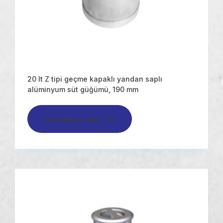
20 lt Z tipi geçme kapaklı yandan saplı
alüminyum süt güğümü, 190 mm
Devamını oku