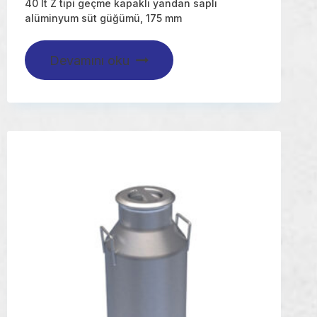
40 lt Z tipi geçme kapaklı yandan saplı
alüminyum süt güğümü, 175 mm
Devamını oku