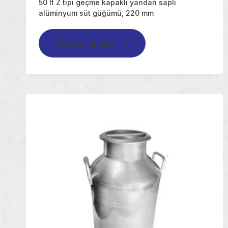
50 lt Z tipi geçme kapaklı yandan saplı
alüminyum süt güğümü, 220 mm
Devamını oku