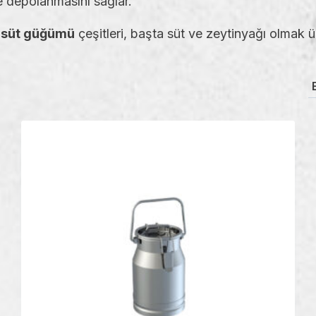
ve depolanmasını sağlar.
 süt güğümü
çeşitleri, başta süt ve zeytinyağı olmak üzer