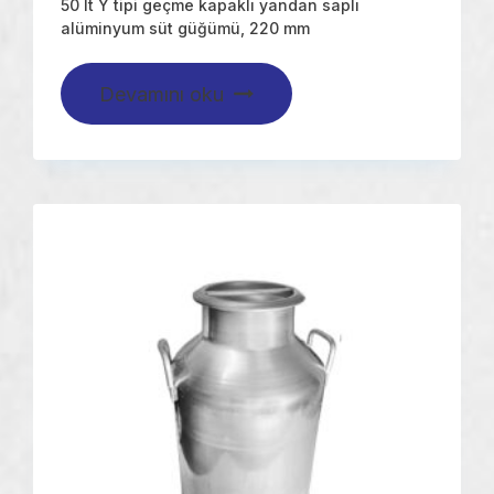
50 lt Y tipi geçme kapaklı yandan saplı
alüminyum süt güğümü, 220 mm
Devamını oku