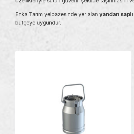
özellikleriyle sütün güvenli şekilde taşınmasını 
Enka Tarım yelpazesinde yer alan
yandan saplı
bütçeye uygundur.