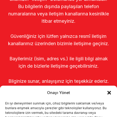
Bu bilgilerin dışında paylaşılan telefon
numaralarına veya iletişim kanallarına kesinlikle
itibar etmeyiniz.
Güvenliğiniz için lütfen yalnızca resmî iletişim
kanallarımız üzerinden bizimle iletişime geçiniz.
Bayilerimiz (isim, adres vs.) ile ilgili bilgi almak
için de bizlerle iletişime geçebilirsiniz.
Bilginize sunar, anlayışınız için teşekkür ederiz.
Onayı Yönet
En iyi deneyimleri sunmak için, cihaz bilgilerini saklamak ve/veya
bunlara erişmek amacıyla çerezler gibi teknolojiler kullanıyoruz. Bu
teknolojilere izin vermek, bu sitedeki tarama davranışı veya