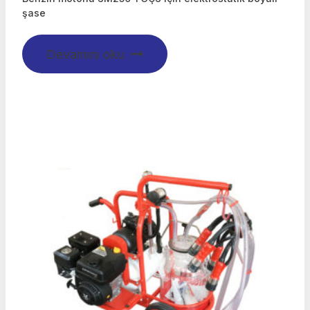
şase
Devamını oku