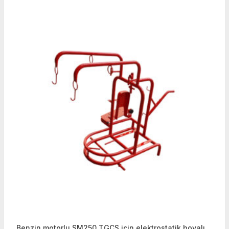
Benzin motorlu SM250 TGÇS için elektrostatik boyalı