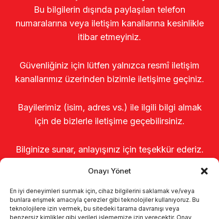
Bu bilgilerin dışında paylaşılan telefon
numaralarına veya iletişim kanallarına kesinlikle
itibar etmeyiniz.
Güvenliğiniz için lütfen yalnızca resmî iletişim
kanallarımız üzerinden bizimle iletişime geçiniz.
Bayilerimiz (isim, adres vs.) ile ilgili bilgi almak
için de bizlerle iletişime geçebilirsiniz.
Bilginize sunar, anlayışınız için teşekkür ederiz.
Onayı Yönet
En iyi deneyimleri sunmak için, cihaz bilgilerini saklamak ve/veya
bunlara erişmek amacıyla çerezler gibi teknolojiler kullanıyoruz. Bu
teknolojilere izin vermek, bu sitedeki tarama davranışı veya
benzersiz kimlikler gibi verileri işlememize izin verecektir. Onay