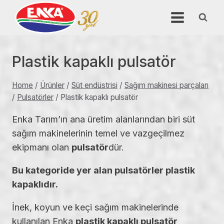
Skip
to
content
Plastik kapaklı pulsatör
Home
/
Ürünler
/
Süt endüstrisi
/
Sağım makinesi parçaları
/
Pulsatörler
/
Plastik kapaklı pulsatör
Enka Tarım’ın ana üretim alanlarından biri süt
sağım makinelerinin temel ve vazgeçilmez
ekipmanı olan
pulsatör
dür.
Bu kategoride yer alan pulsatörler plastik
kapaklıdır.
İnek, koyun ve keçi sağım makinelerinde
kullanılan Enka
plastik kapaklı pulsatör