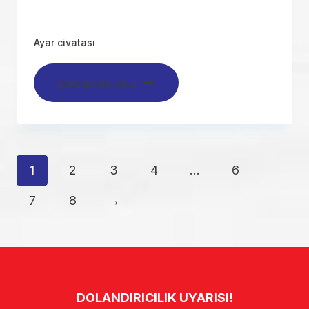
Ayar civatası
Devamını oku
1
2
3
4
…
6
7
8
→
DOLANDIRICILIK UYARISI!