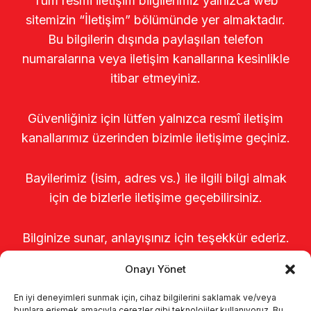
Tüm resmi iletişim bilgilerimiz yalnızca web
sitemizin “İletişim” bölümünde yer almaktadır.
Bu bilgilerin dışında paylaşılan telefon
numaralarına veya iletişim kanallarına kesinlikle
itibar etmeyiniz.
Güvenliğiniz için lütfen yalnızca resmî iletişim
kanallarımız üzerinden bizimle iletişime geçiniz.
Bayilerimiz (isim, adres vs.) ile ilgili bilgi almak
için de bizlerle iletişime geçebilirsiniz.
Bilginize sunar, anlayışınız için teşekkür ederiz.
Onayı Yönet
En iyi deneyimleri sunmak için, cihaz bilgilerini saklamak ve/veya
bunlara erişmek amacıyla çerezler gibi teknolojiler kullanıyoruz. Bu