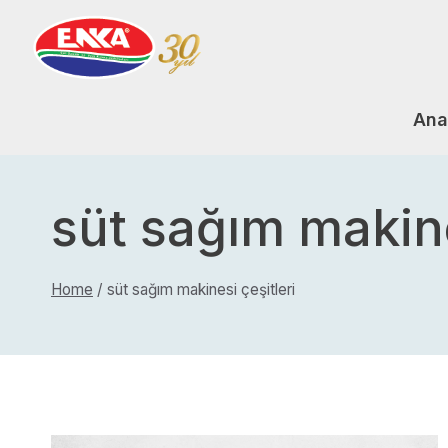
Skip
to
content
Ana
süt sağım makine
Home
/
süt sağım makinesi çeşitleri