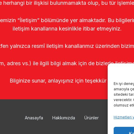
le herhangi bir ilişkisi bulunmamakta olup, bu tür işleml
temizin “İletişim” bölümünde yer almaktadır. Bu bilgile
iletişim kanallarına kesinlikle itibar etmeyiniz.
tfen yalnızca resmî iletişim kanallarımız üzerinden bizim
m, adres vs.) ile ilgili bilgi almak için de bizlerle iletişim
Bilginize sunar, anlayışınız için teşekkür ederiz.
En iyi dene
amacıyla çer
sitedeki ta
verecektir.
olumsuz etki
Hizmetleri 
Anasayfa
Hakkımızda
Ürünler
Sağımhanele
Ka