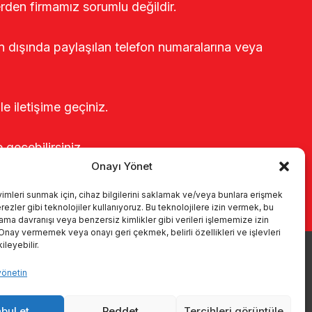
erden firmamız sorumlu değildir.
rin dışında paylaşılan telefon numaralarına veya
le iletişime geçiniz.
e geçebilirsiniz.
Onayı Yönet
yimleri sunmak için, cihaz bilgilerini saklamak ve/veya bunlara erişmek
ezler gibi teknolojiler kullanıyoruz. Bu teknolojilere izin vermek, bu
rama davranışı veya benzersiz kimlikler gibi verileri işlememize izin
 Onay vermemek veya onayı geri çekmek, belirli özellikleri ve işlevleri
leyebilir.
yönetin
r
Kataloglar
KVKK
Kalite politikamız
İletişim
bul et
Reddet
Tercihleri görüntüle