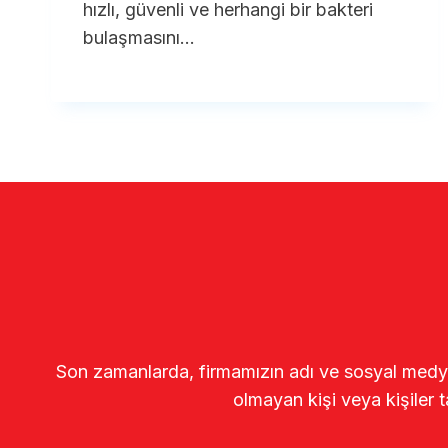
hızlı, güvenli ve herhangi bir bakteri
bulaşmasını…
Son zamanlarda, firmamızın adı ve sosyal medya gö
olmayan kişi veya kişiler t