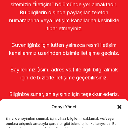
sitemizin “İletişim” bölümünde yer almaktadır.
Bu bilgilerin dışında paylaşılan telefon
numaralarına veya iletişim kanallarına kesinlikle
itibar etmeyiniz.
Güvenliğiniz için lütfen yalnızca resmî iletişim
kanallarımız üzerinden bizimle iletişime geçiniz.
Bayilerimiz (isim, adres vs.) ile ilgili bilgi almak
için de bizlerle iletişime geçebilirsiniz.
Bilginize sunar, anlayışınız için teşekkür ederiz.
Onayı Yönet
En iyi deneyimleri sunmak için, cihaz bilgilerini saklamak ve/veya
bunlara erişmek amacıyla çerezler gibi teknolojiler kullanıyoruz. Bu