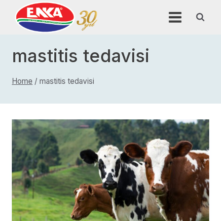
Skip
to
content
mastitis tedavisi
Home
/
mastitis tedavisi