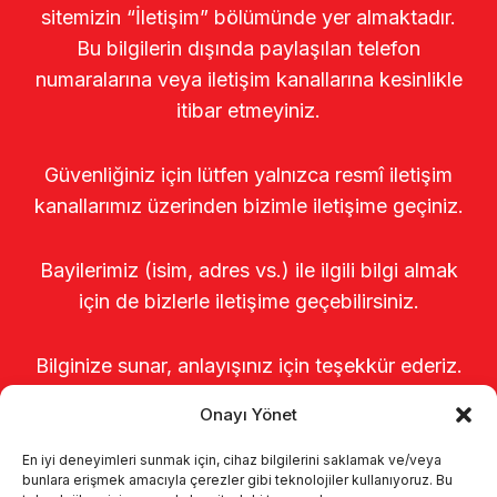
sitemizin “İletişim” bölümünde yer almaktadır.
Bu bilgilerin dışında paylaşılan telefon
numaralarına veya iletişim kanallarına kesinlikle
itibar etmeyiniz.
Güvenliğiniz için lütfen yalnızca resmî iletişim
kanallarımız üzerinden bizimle iletişime geçiniz.
Bayilerimiz (isim, adres vs.) ile ilgili bilgi almak
için de bizlerle iletişime geçebilirsiniz.
Bilginize sunar, anlayışınız için teşekkür ederiz.
Onayı Yönet
En iyi deneyimleri sunmak için, cihaz bilgilerini saklamak ve/veya
bunlara erişmek amacıyla çerezler gibi teknolojiler kullanıyoruz. Bu