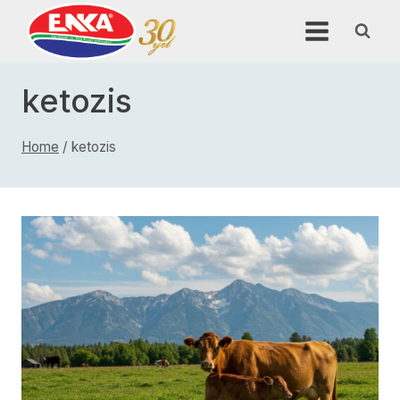
Skip
to
content
ketozis
Home
/
ketozis