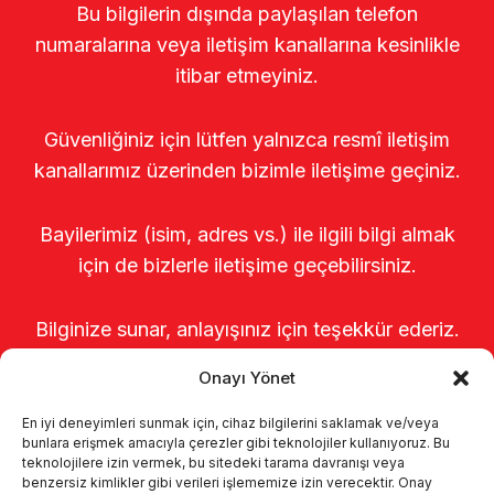
Bu bilgilerin dışında paylaşılan telefon
numaralarına veya iletişim kanallarına kesinlikle
itibar etmeyiniz.
Güvenliğiniz için lütfen yalnızca resmî iletişim
kanallarımız üzerinden bizimle iletişime geçiniz.
Bayilerimiz (isim, adres vs.) ile ilgili bilgi almak
için de bizlerle iletişime geçebilirsiniz.
Bilginize sunar, anlayışınız için teşekkür ederiz.
Onayı Yönet
En iyi deneyimleri sunmak için, cihaz bilgilerini saklamak ve/veya
bunlara erişmek amacıyla çerezler gibi teknolojiler kullanıyoruz. Bu
teknolojilere izin vermek, bu sitedeki tarama davranışı veya
benzersiz kimlikler gibi verileri işlememize izin verecektir. Onay