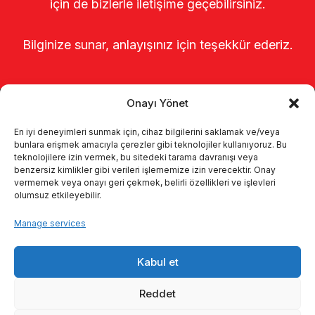
için de bizlerle iletişime geçebilirsiniz.
Bilginize sunar, anlayışınız için teşekkür ederiz.
Onayı Yönet
En iyi deneyimleri sunmak için, cihaz bilgilerini saklamak ve/veya
bunlara erişmek amacıyla çerezler gibi teknolojiler kullanıyoruz. Bu
teknolojilere izin vermek, bu sitedeki tarama davranışı veya
benzersiz kimlikler gibi verileri işlememize izin verecektir. Onay
Главная
о нас
Продукты
vermemek veya onayı geri çekmek, belirli özellikleri ve işlevleri
olumsuz etkileyebilir.
Доильные системы
каталоги
Manage services
KVKK
Kalite politikamız
Kabul et
Коммуникация
Reddet