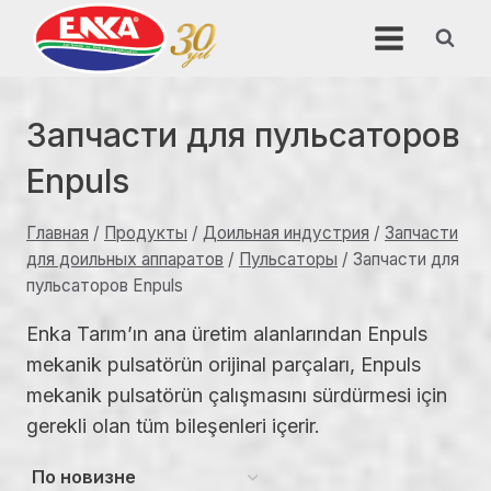
Перейти
к
содержимому
Запчасти для пульсаторов
Enpuls
Главная
/
Продукты
/
Доильная индустрия
/
Запчасти
для доильных аппаратов
/
Пульсаторы
/
Запчасти для
пульсаторов Enpuls
Enka Tarım’ın ana üretim alanlarından Enpuls
mekanik pulsatörün orijinal parçaları, Enpuls
mekanik pulsatörün çalışmasını sürdürmesi için
gerekli olan tüm bileşenleri içerir.