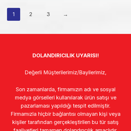
1
2
3
→
DOLANDIRICILIK UYARISI!
Değerli Müşterilerimiz/Bayilerimiz,
Son zamanlarda, firmamızın adı ve sosyal
medya görselleri kullanılarak ürün satışı ve
pazarlaması yapıldığı tespit edilmiştir.
Firmamızla hiçbir bağlantısı olmayan kişi veya
kişiler tarafından gerçekleştirilen bu tür satış
faaliyetleri tamamen dolandırıcılık amaçlıdır.