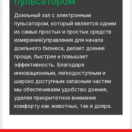
пульсатором
Доильный зал с электронным
пульсатором, который является одним
из самых простых и простых средств
измерения/управления для начала
доильного бизнеса, делает доение
проще, быстрее и повышает
эффективность. Благодаря
инновационным, легкодоступным и
широко доступным запасным частям
мы обеспечиваем удобство доения,
уделяя приоритетное внимание
комфорту как животных, так и дояра.