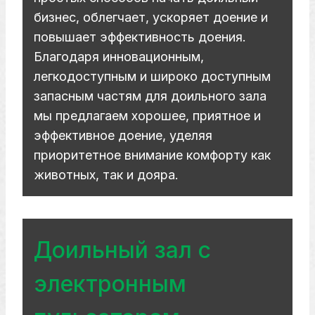
бизнес, облегчает, ускоряет доение и
повышает эффективность доения.
Благодаря инновационным,
легкодоступным и широко доступным
запасным частям для доильного зала
мы предлагаем хорошее, приятное и
эффективное доение, уделяя
приоритетное внимание комфорту как
животных, так и дояра.
Доильный зал с
электронным