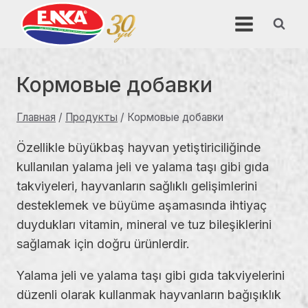
Перейти
к
содержимому
Кормовые добавки
Главная
/
Продукты
/
Кормовые добавки
Özellikle büyükbaş hayvan yetiştiriciliğinde
kullanılan yalama jeli ve yalama taşı gibi gıda
takviyeleri, hayvanların sağlıklı gelişimlerini
desteklemek ve büyüme aşamasında ihtiyaç
duydukları vitamin, mineral ve tuz bileşiklerini
sağlamak için doğru ürünlerdir.
Yalama jeli ve yalama taşı gibi gıda takviyelerini
düzenli olarak kullanmak hayvanların bağışıklık