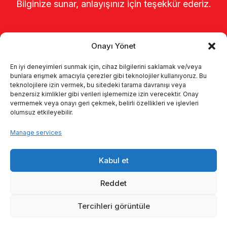
Bilginize sunar, anlayışınız için teşekkür ederiz.
Onayı Yönet
En iyi deneyimleri sunmak için, cihaz bilgilerini saklamak ve/veya
bunlara erişmek amacıyla çerezler gibi teknolojiler kullanıyoruz. Bu
teknolojilere izin vermek, bu sitedeki tarama davranışı veya
benzersiz kimlikler gibi verileri işlememize izin verecektir. Onay
Главная
о нас
Продукты
vermemek veya onayı geri çekmek, belirli özellikleri ve işlevleri
olumsuz etkileyebilir.
Доильные системы
каталоги
Manage services
KVKK
Kalite politikamız
Kabul et
Коммуникация
Reddet
Tercihleri görüntüle
© 2026 Enka Tarım