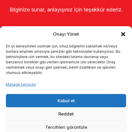
Bilginize sunar, anlayışınız için teşekkür ederiz.
Onayı Yönet
En iyi deneyimleri sunmak için, cihaz bilgilerini saklamak ve/veya
bunlara erişmek amacıyla çerezler gibi teknolojiler kullanıyoruz. Bu
teknolojilere izin vermek, bu sitedeki tarama davranışı veya
benzersiz kimlikler gibi verileri işlememize izin verecektir. Onay
Главная
о нас
Продукты
vermemek veya onayı geri çekmek, belirli özellikleri ve işlevleri
olumsuz etkileyebilir.
Доильные системы
каталоги
Manage services
KVKK
Kalite politikamız
Kabul et
Коммуникация
Reddet
Tercihleri görüntüle
© 2026 Enka Tarım