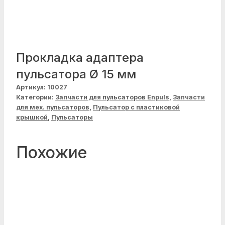
Прокладка адаптера
пульсатора Ø 15 мм
Артикул:
10027
Категории:
Запчасти для пульсаторов Enpuls
,
Запчасти
для мех. пульсаторов
,
Пульсатор с пластиковой
крышкой
,
Пульсаторы
Похожие