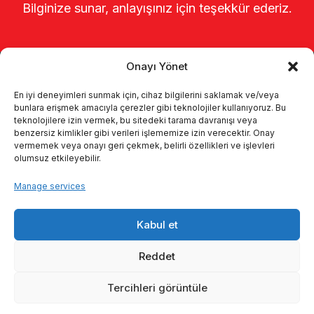
Bilginize sunar, anlayışınız için teşekkür ederiz.
Onayı Yönet
En iyi deneyimleri sunmak için, cihaz bilgilerini saklamak ve/veya
bunlara erişmek amacıyla çerezler gibi teknolojiler kullanıyoruz. Bu
teknolojilere izin vermek, bu sitedeki tarama davranışı veya
benzersiz kimlikler gibi verileri işlememize izin verecektir. Onay
Главная
о нас
Продукты
vermemek veya onayı geri çekmek, belirli özellikleri ve işlevleri
olumsuz etkileyebilir.
Доильные системы
каталоги
Manage services
KVKK
Kalite politikamız
Kabul et
Коммуникация
Reddet
Tercihleri görüntüle
© 2026 Enka Tarım