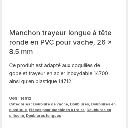
Manchon trayeur longue à tête
ronde en PVC pour vache, 26 x
8.5 mm
Ce produit est adapté aux coquilles de
gobelet trayeur en acier inoxydable 14700
ainsi qu’en plastique 14712.
UGS :
14612
Catégories :
Doublure de vache
,
Doublures
,
Doublures en
plastique
,
Pièces pour machines à traire
,
Doublures en
silicone
,
Doublures longues