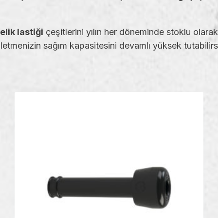
lik lastiği
çeşitlerini yılın her döneminde stoklu olara
şletmenizin sağım kapasitesini devamlı yüksek tutabilirs