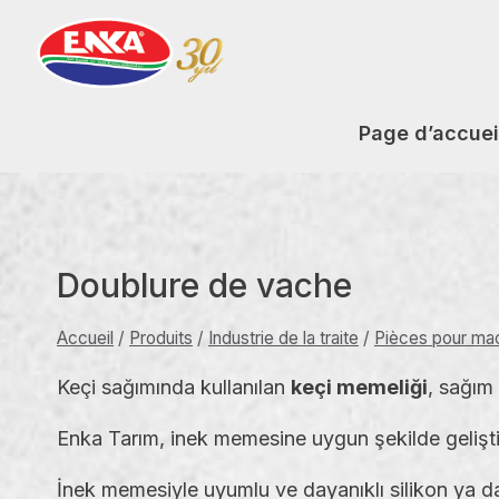
Aller
au
contenu
Page d’accuei
Doublure de vache
Accueil
/
Produits
/
Industrie de la traite
/
Pièces pour mac
Keçi sağımında kullanılan
keçi memeliği
, sağım 
Enka Tarım, inek memesine uygun şekilde gelişti
İnek memesiyle uyumlu ve dayanıklı silikon ya