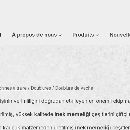
l
À propos de nous
Produits
Nouvell
hines à traire
/
Doublures
/
Doublure de vache
işinin verimliliğini doğrudan etkileyen en önemli ekipman
rilmiş, yüksek kalitede
inek memeliği
çeşitlerini çiftç
 da kauçuk malzemeden üretilmiş
inek memeliği
çeşitle