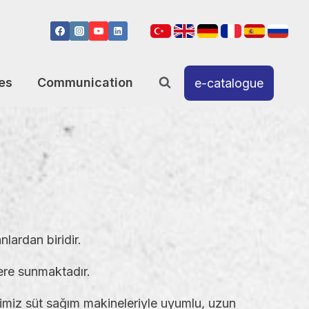
es
Communication
e-catalogue
lardan biridir.
ilere sunmaktadır.
rimiz süt sağım makineleriyle uyumlu, uzun