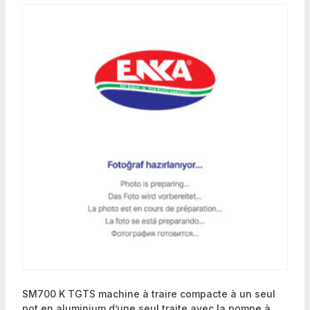
SM700 K TGTS machine à traire compacte à un seul
pot en aluminium d’une seul traite avec la pompe à