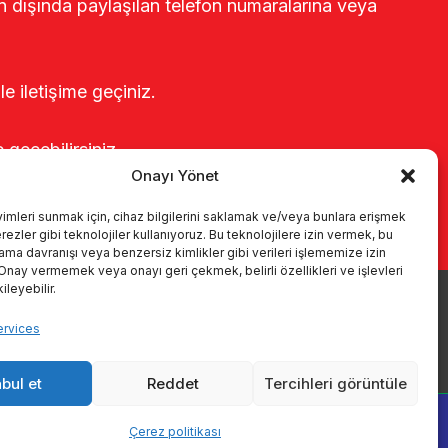
rin dışında paylaşılan telefon numaralarına veya
le iletişime geçiniz.
e geçebilirsiniz.
Onayı Yönet
yimleri sunmak için, cihaz bilgilerini saklamak ve/veya bunlara erişmek
ezler gibi teknolojiler kullanıyoruz. Bu teknolojilere izin vermek, bu
rama davranışı veya benzersiz kimlikler gibi verileri işlememize izin
 Onay vermemek veya onayı geri çekmek, belirli özellikleri ve işlevleri
leyebilir.
Produits
Systèmes de traite
Catalogues
KVKK
ervices
Kalite politikamız
Communication
bul et
Reddet
Tercihleri görüntüle
Çerez politikası