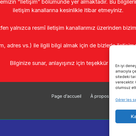
temizin “İletişim” bölümünde yer almaktadır. Bu bilgile
iletişim kanallarına kesinlikle itibar etmeyiniz.
tfen yalnızca resmî iletişim kanallarımız üzerinden bizim
m, adres vs.) ile ilgili bilgi almak için de bizlerle iletişim
Bilginize sunar, anlayışınız için teşekkür ederiz.
En iyi dene
amacıyla çer
sitedeki ta
verecektir.
olumsuz etki
Page d’accueil
À propos de nous
Gérer les s
Ka