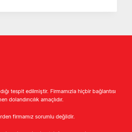
ğı tespit edilmiştir. Firmamızla hiçbir bağlantısı
en dolandırıcılık amaçlıdır.
erden firmamız sorumlu değildir.