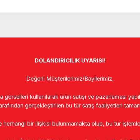
DOLANDIRICILIK UYARISI!
Değerli Müşterilerimiz/Bayilerimiz,
rselleri kullanılarak ürün satışı ve pazarlaması yapıldı
arafından gerçekleştirilen bu tür satış faaliyetleri tamam
le herhangi bir ilişkisi bulunmamakta olup, bu tür işleml