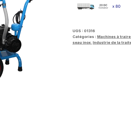
UGS :
01316
Catégories :
Machines à traire
seau inox
,
Industrie de la trait