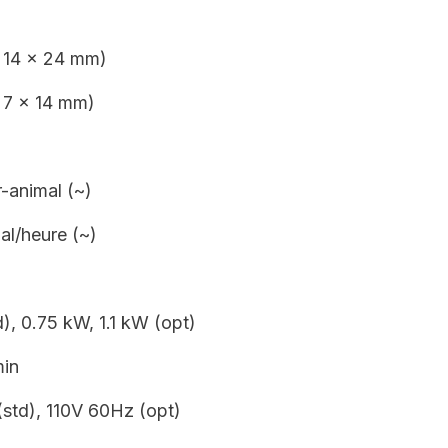
 14 x 24 mm)
 7 x 14 mm)
r-animal (~)
al/heure (~)
), 0.75 kW, 1.1 kW (opt)
min
std), 110V 60Hz (opt)