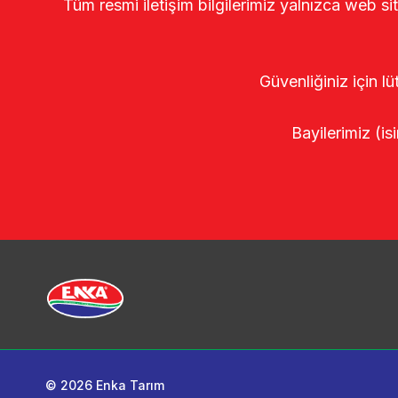
Tüm resmi iletişim bilgilerimiz yalnızca web si
Güvenliğiniz için lü
Bayilerimiz (isi
© 2026 Enka Tarım