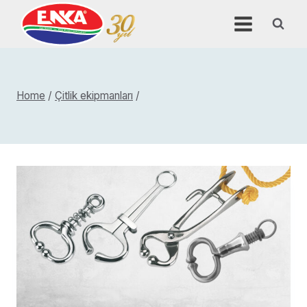
Skip
to
content
Home
/
Çitlik ekipmanları
/