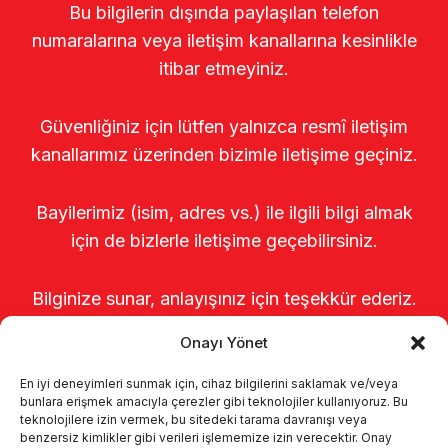
Bu bilgilerin dışında paylaşılan telefon
numaralarına veya iletişim kanallarına kesinlikle
itibar etmeyiniz.
Güvenliğiniz için lütfen yalnızca resmî iletişim
kanallarımız üzerinden bizimle iletişime geçiniz.
Bayilerimiz (isim, adres vs.) ile ilgili bilgi almak
için de bizlerle iletişime geçebilirsiniz.
Bilginize sunar, anlayışınız için teşekkür ederiz.
Onayı Yönet
En iyi deneyimleri sunmak için, cihaz bilgilerini saklamak ve/veya
bunlara erişmek amacıyla çerezler gibi teknolojiler kullanıyoruz. Bu
teknolojilere izin vermek, bu sitedeki tarama davranışı veya
benzersiz kimlikler gibi verileri işlememize izin verecektir. Onay