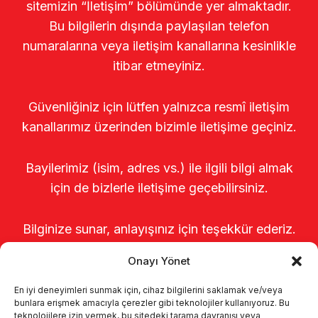
sitemizin “İletişim” bölümünde yer almaktadır.
Bu bilgilerin dışında paylaşılan telefon
numaralarına veya iletişim kanallarına kesinlikle
itibar etmeyiniz.
Güvenliğiniz için lütfen yalnızca resmî iletişim
kanallarımız üzerinden bizimle iletişime geçiniz.
Bayilerimiz (isim, adres vs.) ile ilgili bilgi almak
için de bizlerle iletişime geçebilirsiniz.
Bilginize sunar, anlayışınız için teşekkür ederiz.
Onayı Yönet
En iyi deneyimleri sunmak için, cihaz bilgilerini saklamak ve/veya
bunlara erişmek amacıyla çerezler gibi teknolojiler kullanıyoruz. Bu
teknolojilere izin vermek, bu sitedeki tarama davranışı veya