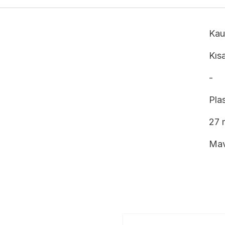
Kau
Kıs
-
Plas
27
Mav