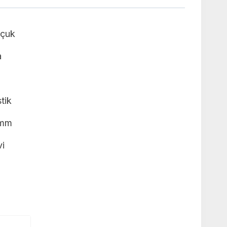
çuk
a
tik
 mm
i