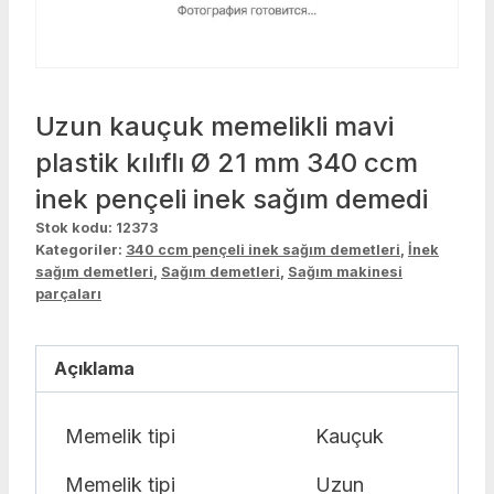
Uzun kauçuk memelikli mavi
plastik kılıflı Ø 21 mm 340 ccm
inek pençeli inek sağım demedi
Stok kodu:
12373
Kategoriler:
340 ccm pençeli inek sağım demetleri
,
İnek
sağım demetleri
,
Sağım demetleri
,
Sağım makinesi
parçaları
Açıklama
Memelik tipi
Kauçuk
Memelik tipi
Uzun