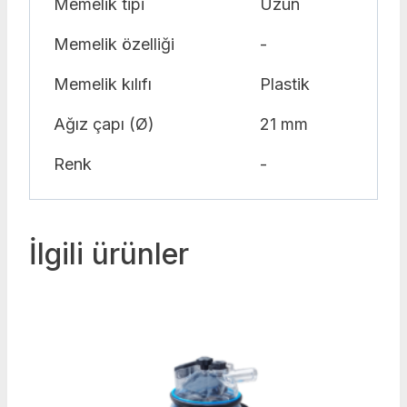
Memelik tipi
Uzun
Memelik özelliği
-
Memelik kılıfı
Plastik
Ağız çapı (Ø)
21 mm
Renk
-
İlgili ürünler