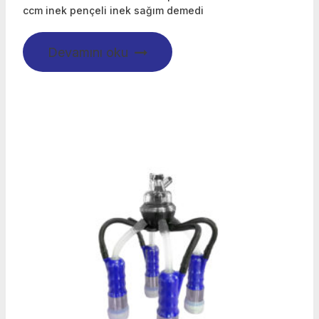
ccm inek pençeli inek sağım demedi
Devamını oku