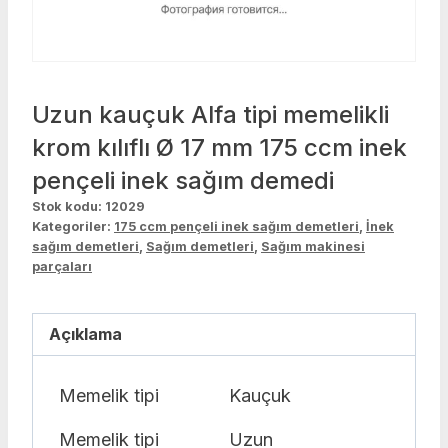
Uzun kauçuk Alfa tipi memelikli
krom kılıflı Ø 17 mm 175 ccm inek
pençeli inek sağım demedi
Stok kodu:
12029
Kategoriler:
175 ccm pençeli inek sağım demetleri
,
İnek
sağım demetleri
,
Sağım demetleri
,
Sağım makinesi
parçaları
Açıklama
Memelik tipi
Kauçuk
Memelik tipi
Uzun