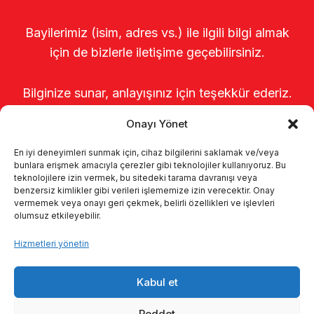
Bayilerimiz (isim, adres vs.) ile ilgili bilgi almak
için de bizlerle iletişime geçebilirsiniz.
Bilginize sunar, anlayışınız için teşekkür ederiz.
Onayı Yönet
En iyi deneyimleri sunmak için, cihaz bilgilerini saklamak ve/veya
bunlara erişmek amacıyla çerezler gibi teknolojiler kullanıyoruz. Bu
teknolojilere izin vermek, bu sitedeki tarama davranışı veya
benzersiz kimlikler gibi verileri işlememize izin verecektir. Onay
vermemek veya onayı geri çekmek, belirli özellikleri ve işlevleri
olumsuz etkileyebilir.
Anasayfa
Hakkımızda
Ürünler
Hizmetleri yönetin
Sağımhaneler
Kataloglar
KVKK
Kabul et
Kalite politikamız
İletişim
Reddet