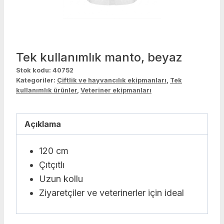
Tek kullanımlık manto, beyaz
Stok kodu:
40752
Kategoriler:
Çiftlik ve hayvancılık ekipmanları
,
Tek
kullanımlık ürünler
,
Veteriner ekipmanları
Açıklama
120 cm
Çıtçıtlı
Uzun kollu
Ziyaretçiler ve veterinerler için ideal