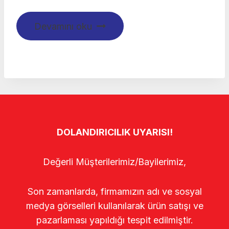
Devamını oku
DOLANDIRICILIK UYARISI!
Değerli Müşterilerimiz/Bayilerimiz,
Son zamanlarda, firmamızın adı ve sosyal
medya görselleri kullanılarak ürün satışı ve
pazarlaması yapıldığı tespit edilmiştir.