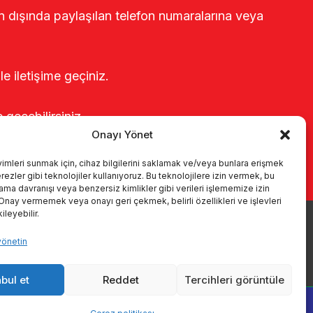
rin dışında paylaşılan telefon numaralarına veya
le iletişime geçiniz.
e geçebilirsiniz.
Onayı Yönet
yimleri sunmak için, cihaz bilgilerini saklamak ve/veya bunlara erişmek
ezler gibi teknolojiler kullanıyoruz. Bu teknolojilere izin vermek, bu
rama davranışı veya benzersiz kimlikler gibi verileri işlememize izin
 Onay vermemek veya onayı geri çekmek, belirli özellikleri ve işlevleri
leyebilir.
yönetin
r
Kataloglar
KVKK
Kalite politikamız
İletişim
bul et
Reddet
Tercihleri görüntüle