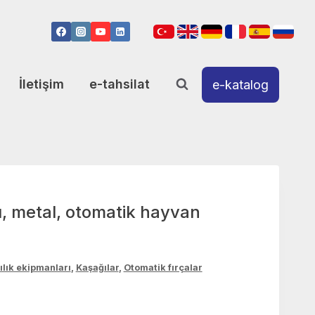
İletişim
e-tahsilat
e-katalog
ğı, metal, otomatik hayvan
ılık ekipmanları
,
Kaşağılar
,
Otomatik fırçalar