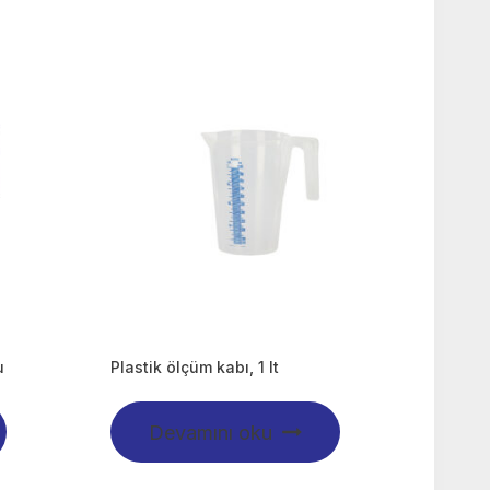
u
Plastik ölçüm kabı, 1 lt
Devamını oku