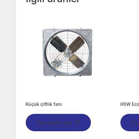
Küçük çiftlik fanı
HSW Ecom
Devamını oku
De