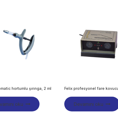
atic hortumlu şırınga, 2 ml
Felix profesyonel fare kovuc
vamını oku
Devamını oku