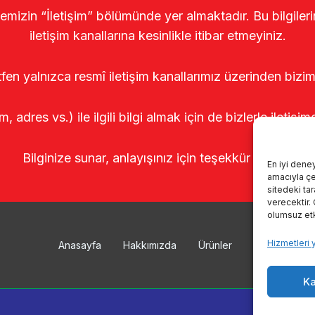
temizin “İletişim” bölümünde yer almaktadır. Bu bilgile
iletişim kanallarına kesinlikle itibar etmeyiniz.
tfen yalnızca resmî iletişim kanallarımız üzerinden bizim
m, adres vs.) ile ilgili bilgi almak için de bizlerle iletişim
Bilginize sunar, anlayışınız için teşekkür ederiz.
En iyi dene
amacıyla çer
sitedeki ta
verecektir.
olumsuz etki
Hizmetleri 
Anasayfa
Hakkımızda
Ürünler
Sağımhanele
Ka