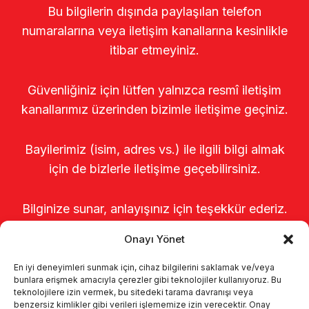
Bu bilgilerin dışında paylaşılan telefon
numaralarına veya iletişim kanallarına kesinlikle
itibar etmeyiniz.
Güvenliğiniz için lütfen yalnızca resmî iletişim
kanallarımız üzerinden bizimle iletişime geçiniz.
Bayilerimiz (isim, adres vs.) ile ilgili bilgi almak
için de bizlerle iletişime geçebilirsiniz.
Bilginize sunar, anlayışınız için teşekkür ederiz.
Onayı Yönet
En iyi deneyimleri sunmak için, cihaz bilgilerini saklamak ve/veya
bunlara erişmek amacıyla çerezler gibi teknolojiler kullanıyoruz. Bu
teknolojilere izin vermek, bu sitedeki tarama davranışı veya
benzersiz kimlikler gibi verileri işlememize izin verecektir. Onay