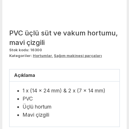
PVC üçlü süt ve vakum hortumu,
mavi çizgili
Stok kodu:
16300
Kategoriler:
Hortumlar
,
Sağım makinesi parçaları
Açıklama
1 x (14 x 24 mm) & 2 x (7 x 14 mm)
PVC
Üçlü hortum
Mavi çizgili