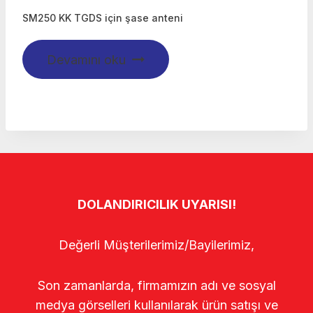
SM250 KK TGDS için şase anteni
Devamını oku
DOLANDIRICILIK UYARISI!
Değerli Müşterilerimiz/Bayilerimiz,
Son zamanlarda, firmamızın adı ve sosyal
medya görselleri kullanılarak ürün satışı ve