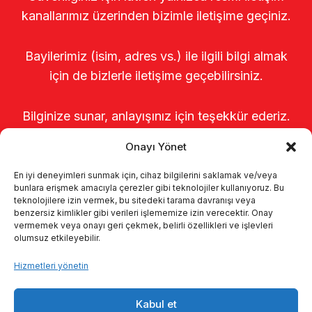
kanallarımız üzerinden bizimle iletişime geçiniz.
Bayilerimiz (isim, adres vs.) ile ilgili bilgi almak
için de bizlerle iletişime geçebilirsiniz.
Bilginize sunar, anlayışınız için teşekkür ederiz.
Onayı Yönet
En iyi deneyimleri sunmak için, cihaz bilgilerini saklamak ve/veya
bunlara erişmek amacıyla çerezler gibi teknolojiler kullanıyoruz. Bu
teknolojilere izin vermek, bu sitedeki tarama davranışı veya
benzersiz kimlikler gibi verileri işlememize izin verecektir. Onay
vermemek veya onayı geri çekmek, belirli özellikleri ve işlevleri
olumsuz etkileyebilir.
Anasayfa
Hakkımızda
Ürünler
Hizmetleri yönetin
Sağımhaneler
Kataloglar
KVKK
Kabul et
Kalite politikamız
İletişim