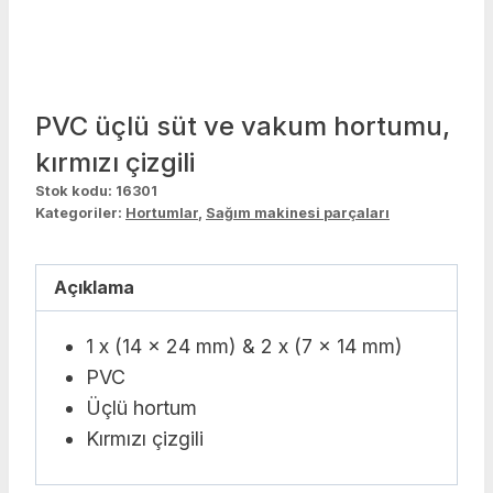
PVC üçlü süt ve vakum hortumu,
kırmızı çizgili
Stok kodu:
16301
Kategoriler:
Hortumlar
,
Sağım makinesi parçaları
Açıklama
1 x (14 x 24 mm) & 2 x (7 x 14 mm)
PVC
Üçlü hortum
Kırmızı çizgili