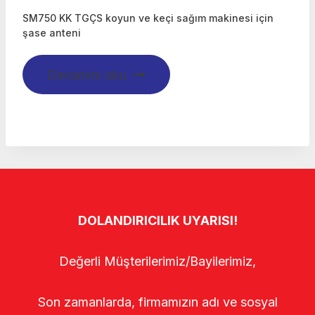
SM750 KK TGÇS koyun ve keçi sağım makinesi için
şase anteni
Devamını oku
DOLANDIRICILIK UYARISI!
Değerli Müşterilerimiz/Bayilerimiz,
Son zamanlarda, firmamızın adı ve sosyal