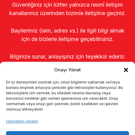
Güvenliğiniz için lütfen yalnızca resmî iletişim
kanallarımız üzerinden bizimle iletişime geçiniz.
Bayilerimiz (isim, adres vs.) ile ilgili bilgi almak
için de bizlerle iletişime geçebilirsiniz.
Bilginize sunar, anlayışınız için teşekkür ederiz.
Onayı Yönet
En iyi deneyimleri sunmak için, cihaz bilgilerini saklamak ve/veya
bunlara erişmek amacıyla çerezler gibi teknolojiler kullanıyoruz. Bu
teknolojilere izin vermek, bu sitedeki tarama davranışı veya
benzersiz kimlikler gibi verileri işlememize izin verecektir. Onay
vermemek veya onayı geri çekmek, belirli özellikleri ve işlevleri
olumsuz etkileyebilir.
Anasayfa
Hakkımızda
Ürünler
Hizmetleri yönetin
Sağımhaneler
Kataloglar
KVKK