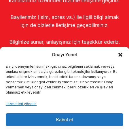
kanallarımız üzerinden bizimle iletişime geçiniz.
Bayilerimiz (isim, adres vs.) ile ilgili bilgi almak
için de bizlerle iletişime geçebilirsiniz.
Bilginize sunar, anlayışınız için teşekkür ederiz.
Onayı Yönet
En iyi deneyimleri sunmak için, cihaz bilgilerini saklamak ve/veya
bunlara erişmek amacıyla çerezler gibi teknolojiler kullanıyoruz. Bu
teknolojilere izin vermek, bu sitedeki tarama davranışı veya
benzersiz kimlikler gibi verileri işlememize izin verecektir. Onay
vermemek veya onayı geri çekmek, belirli özellikleri ve işlevleri
olumsuz etkileyebilir.
Anasayfa
Hakkımızda
Ürünler
Hizmetleri yönetin
Sağımhaneler
Kataloglar
KVKK
Kabul et
Kalite politikamız
İletişim