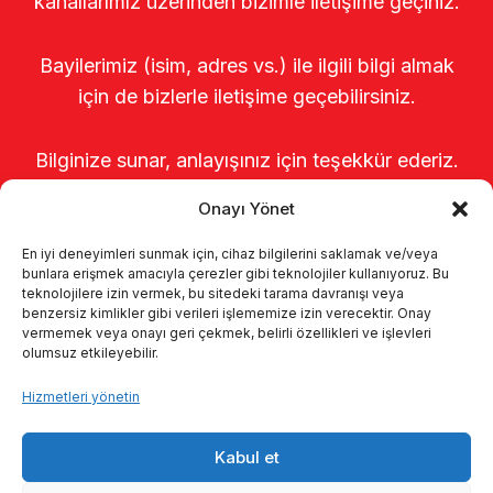
kanallarımız üzerinden bizimle iletişime geçiniz.
Bayilerimiz (isim, adres vs.) ile ilgili bilgi almak
için de bizlerle iletişime geçebilirsiniz.
Bilginize sunar, anlayışınız için teşekkür ederiz.
Onayı Yönet
En iyi deneyimleri sunmak için, cihaz bilgilerini saklamak ve/veya
bunlara erişmek amacıyla çerezler gibi teknolojiler kullanıyoruz. Bu
teknolojilere izin vermek, bu sitedeki tarama davranışı veya
benzersiz kimlikler gibi verileri işlememize izin verecektir. Onay
vermemek veya onayı geri çekmek, belirli özellikleri ve işlevleri
olumsuz etkileyebilir.
Anasayfa
Hakkımızda
Ürünler
Hizmetleri yönetin
Sağımhaneler
Kataloglar
KVKK
Kabul et
Kalite politikamız
İletişim