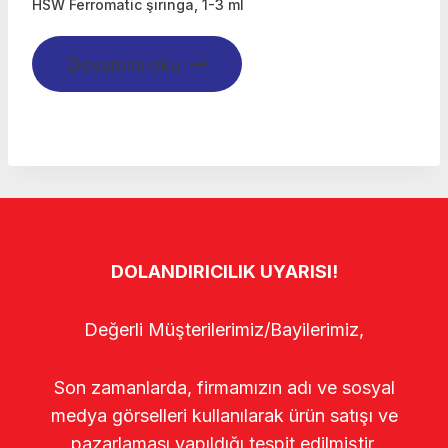
HSW Ferromatic şırınga, 1-3 ml
Devamını oku
DOLANDIRICILIK UYARISI!
Değerli Müşterilerimiz/Bayilerimiz,
Son zamanlarda, firmamızın adı ve sosyal
medya görselleri kullanılarak ürün satışı ve
pazarlaması yapıldığı tespit edilmiştir.