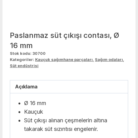
Paslanmaz süt çıkışı contası, Ø
16 mm
Stok kodu:
30700
Kategoriler:
Kauçuk sağımhane parçaları
,
Sağım odaları
,
Süt endüstrisi
Açıklama
Ø 16 mm
Kauçuk
Süt çıkışı alınan çeşmelerin altına
takarak süt sızıntısı engelenir.