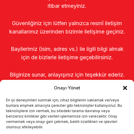
itibar etmeyiniz.
Güvenliğiniz için lütfen yalnızca resmî iletişim
kanallarımız üzerinden bizimle iletişime geçiniz.
Bayilerimiz (isim, adres vs.) ile ilgili bilgi almak
için de bizlerle iletişime geçebilirsiniz.
Bilginize sunar, anlayışınız için teşekkür ederiz.
Onayı Yönet
En iyi deneyimleri sunmak için, cihaz bilgilerini saklamak ve/veya
bunlara erişmek amacıyla çerezler gibi teknolojiler kullanıyoruz. Bu
teknolojilere izin vermek, bu sitedeki tarama davranışı veya
benzersiz kimlikler gibi verileri işlememize izin verecektir. Onay
vermemek veya onayı geri çekmek, belirli özellikleri ve işlevleri
olumsuz etkileyebilir.
Anasayfa
Hakkımızda
Ürünler