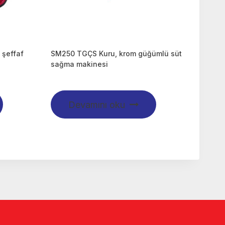
şeffaf
SM250 TGÇS Kuru, krom güğümlü süt
i
sağma makinesi
Devamını oku