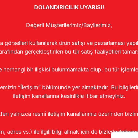
DOLANDIRICILIK UYARISI!
Değerli Müşterilerimiz/Bayilerimiz,
rselleri kullanılarak ürün satışı ve pazarlaması yapıldı
arafından gerçekleştirilen bu tür satış faaliyetleri tamam
le herhangi bir ilişkisi bulunmamakta olup, bu tür işleml
temizin “İletişim” bölümünde yer almaktadır. Bu bilgile
iletişim kanallarına kesinlikle itibar etmeyiniz.
tfen yalnızca resmî iletişim kanallarımız üzerinden bizim
m, adres vs.) ile ilgili bilgi almak için de bizlerle iletişim