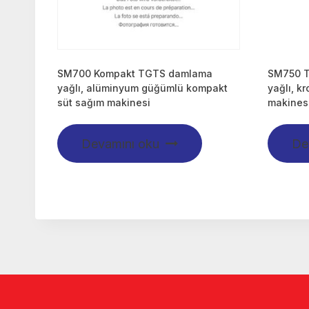
SM700 Kompakt TGTS damlama
SM750 T
yağlı, alüminyum güğümlü kompakt
yağlı, k
süt sağım makinesi
makines
Devamını oku
De