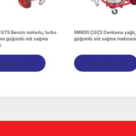
GTS Benzin motorlu, turbo
SM600 ÇGÇS Damlama yağlı, 
rom güğümlü süt sağma
güğümlü süt sağma makines
i
vamını oku
Devamını oku